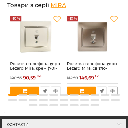
Товари з серії
MIRA
-10 %
-10 %
-
Розетка телефона євро
Розетка телефона євро
Р
Lezard Mira, крем (701-
Lezard Mira, світло-
Le
0303-137)
коричневий
ме
грн
грн
перламутр (701-3131-137)
90,59
146,69
100,65
162,99
16
Артикул:
701-0303-137
Ар
Артикул:
701-3131-137
В наявності:
5
В 
В наявності:
1
КОНТАКТИ