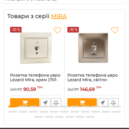
Товари з серії
MIRA
-10 %
-10 %
-
Розетка телефона євро
Розетка телефона євро
Р
Lezard Mira, крем (701-
Lezard Mira, світло-
Le
0303-137)
коричневий
ме
грн
грн
перламутр (701-3131-137)
90,59
146,69
100,65
162,99
16
Артикул:
701-0303-137
Ар
Артикул:
701-3131-137
В наявності:
5
В 
В наявності:
1