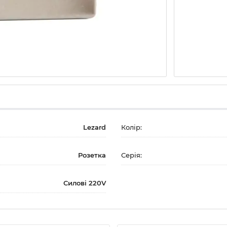
Lezard
Колір:
Розетка
Серія:
Силові 220V