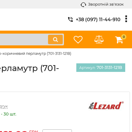
Зворотній зв'язок
+38 (097) 11-44-910
0
о-коричневий перламутр (701-3131-121B)
рламутр (701-
701-3131-121B
Артикул:
дгук
- 30 шт.
грн