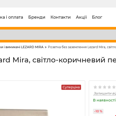
ка і оплата
Бренди
Контакти
Акції
Блог
ки і вимикачі LEZARD MIRA
Розетка без заземлення Lezard Mira, світл
rd Mira, світло-коричневий пе
Суперціна
Залишити ві
В наявності 
-10 %