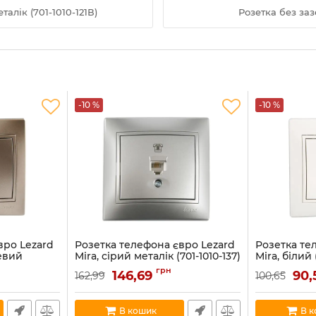
алік (701-1010-121В)
Розетка без заз
-10 %
-10 %
вро Lezard
Розетка телефона євро Lezard
Розетка те
евий
Mira, сірий металік (701-1010-137)
Mira, білий 
137)
Артикул:
701-1010-137
Артикул:
701-0
грн
146,69
90
162,99
100,65
В наявності:
2
В наявності:
5
В кошик
В 