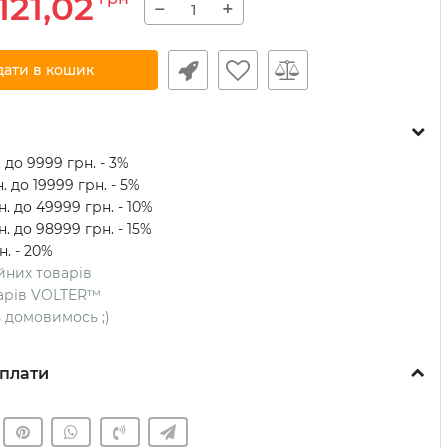
121,02
−
+
дати в кошик
 до 9999 грн. - 3%
. до 19999 грн. - 5%
. до 49999 грн. - 10%
. до 98999 грн. - 15%
н. - 20%
ійних товарів
оварів VOLTER™
ть домовимось ;)
плати