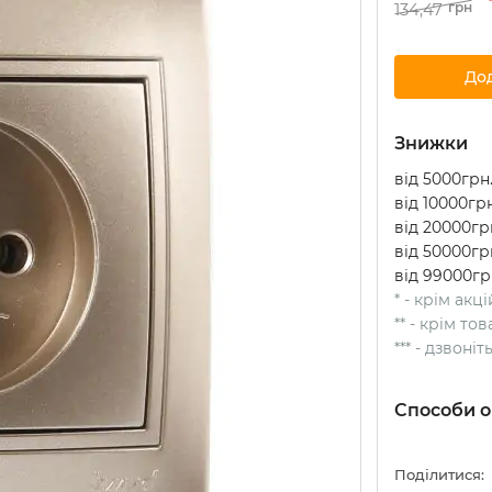
134,47
грн
До
Знижки
від 5000грн.
від 10000грн
від 20000грн
від 50000грн
від 99000гр
* - крім акц
** - крім т
*** - дзвоні
Способи о
Поділитися: