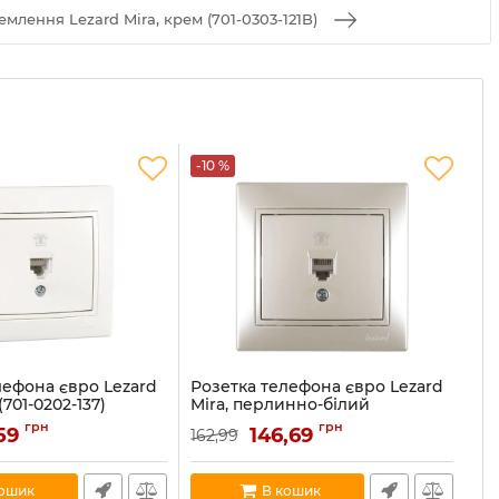
емлення Lezard Mira, крем (701-0303-121B)
-10 %
-1
лефона євро Lezard
Розетка телефона євро Lezard
Ро
(701-0202-137)
Mira, перлинно-білий
за
перламутр (701-3030-137)
се
202-137
грн
грн
,59
146,69
162,99
15
Артикул:
701-3030-137
Ар
В наявності:
2
В н
кошик
В кошик