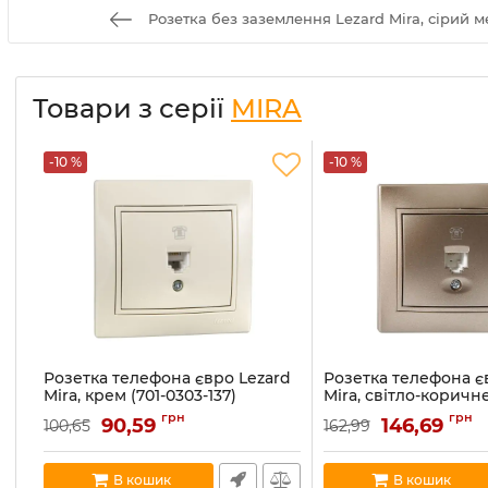
Розетка без заземлення Lezard Mira, сірий мет
Товари з серії
MIRA
-10 %
-10 %
Розетка телефона євро Lezard
Розетка телефона є
Mira, крем (701-0303-137)
Mira, світло-коричн
перламутр (701-3131-
Артикул:
701-0303-137
грн
грн
90,59
146,69
100,65
162,99
Артикул:
701-3131-137
В наявності:
5
В наявності:
1
В кошик
В кошик