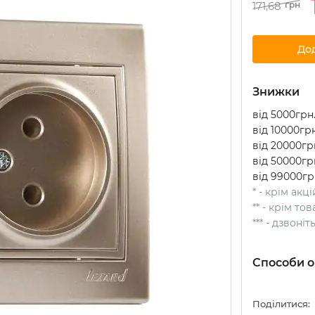
171,68
грн
До
Знижки
від 5000грн.
від 10000грн
від 20000грн
від 50000грн
від 99000гр
* - крім акц
** - крім т
*** - дзвоні
Способи о
Поділитися: