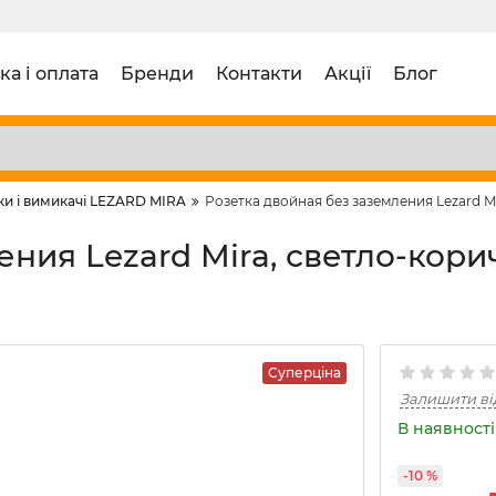
ка і оплата
Бренди
Контакти
Акції
Блог
ки і вимикачі LEZARD MIRA
Розетка двойная без заземления Lezard Mi
ния Lezard Mira, светло-кори
Суперціна
Залишити ві
В наявності 
-10 %