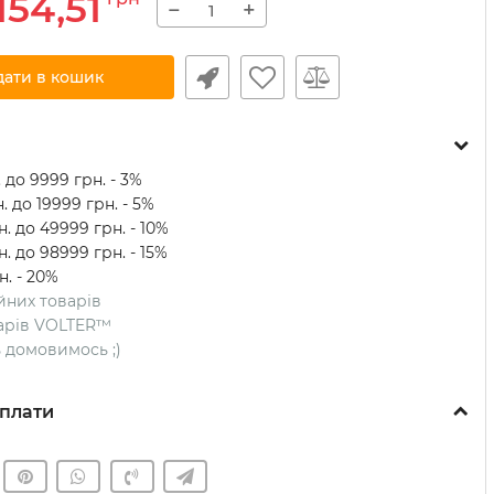
154,51
−
+
дати в кошик
 до 9999 грн. - 3%
. до 19999 грн. - 5%
. до 49999 грн. - 10%
. до 98999 грн. - 15%
н. - 20%
ійних товарів
оварів VOLTER™
ть домовимось ;)
плати