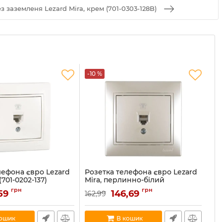
з заземленя Lezard Mira, крем (701-0303-128B)
-10 %
-1
лефона євро Lezard
Розетка телефона євро Lezard
Ро
(701-0202-137)
Mira, перлинно-білий
за
перламутр (701-3030-137)
се
202-137
грн
грн
,59
146,69
162,99
15
Артикул:
701-3030-137
Ар
В наявності:
2
В н
кошик
В кошик