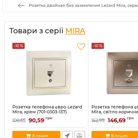
Розетка двойная без заземления Lezard Mira, серый
Товари з серії
MIRA
-10 %
-10 %
Розетка телефона євро Lezard
Розетка телефона є
Mira, крем (701-0303-137)
Mira, світло-коричн
перламутр (701-3131-
Артикул:
701-0303-137
грн
грн
90,59
146,69
100,65
162,99
Артикул:
701-3131-137
В наявності:
5
В наявності:
1
В кошик
В кошик