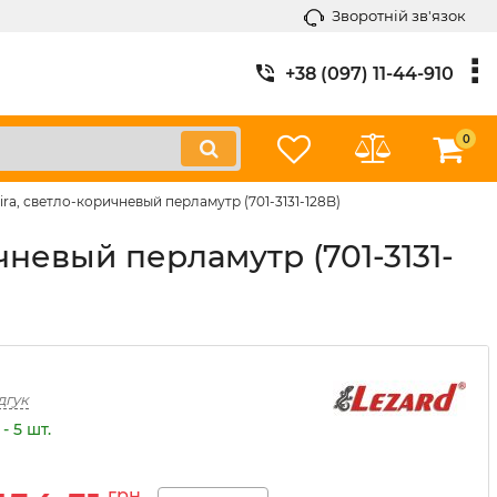
Зворотній зв'язок
+38 (097) 11-44-910
0
ra, светло-коричневый перламутр (701-3131-128B)
чневый перламутр (701-3131-
дгук
- 5 шт.
грн