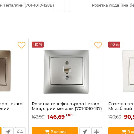
 металлик (701-1010-128В)
Розетка подвійна бе
-10 %
-10 %
вро Lezard
Розетка телефона євро Lezard
Розетка те
евий
Mira, сірий металік (701-1010-137)
Mira, білий 
137)
Артикул:
701-1010-137
Артикул:
701-0
грн
146,69
90
162,99
100,65
В наявності:
2
В наявності:
5
В кошик
В 