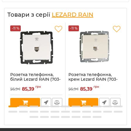
Товари з серії
LEZARD RAIN
-11 %
-11 %
-
Розетка телефонна,
Розетка телефонна,
Р
білий Lezard RAIN (703-
крем Lezard RAIN (703-
а
0288-137)
0388-137)
(7
грн
грн
85,39
85,39
95,94
95,94
10
Артикул:
703-0288-137
Артикул:
703-0388-137
Ар
В наявності:
2
В наявності:
3
В 