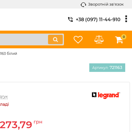
Зворотній зв'язок
+38 (097) 11-44-910
0
1163 білий
721163
Артикул:
дгук
ладі
273,79
грн