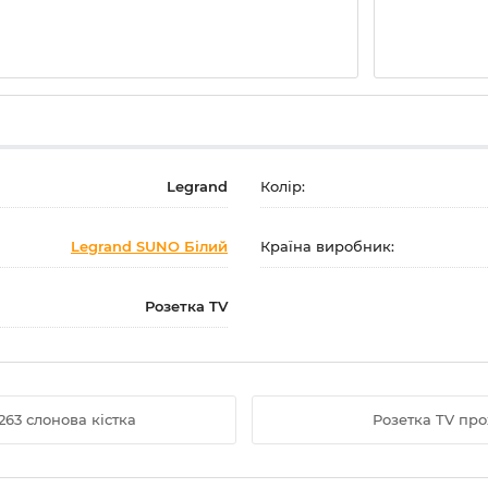
Legrand
Колір:
Legrand SUNO Білий
Країна виробник:
Розетка TV
263 слонова кістка
Розетка TV про