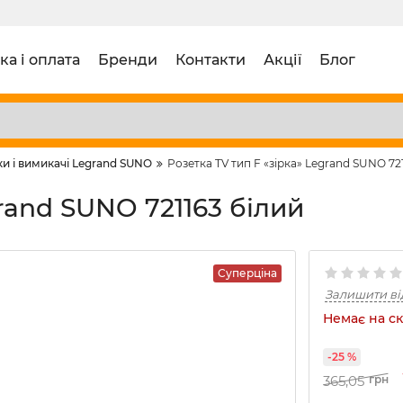
ка і оплата
Бренди
Контакти
Акції
Блог
и і вимикачі Legrand SUNO
Розетка TV тип F «зірка» Legrand SUNO 72
grand SUNO 721163 білий
Суперціна
Залишити ві
Немає на ск
-25 %
365,05
грн