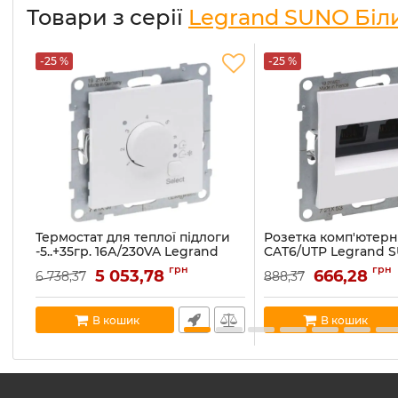
Товари з серії
Legrand SUNO Біл
-25 %
-25 %
Термостат для теплої підлоги
Розетка комп'ютерна
-5..+35гр. 16А/230VA Legrand
CAT6/UTP Legrand S
SUNO 721137 білий
білий
грн
грн
5 053,78
666,28
6 738,37
888,37
Артикул:
721137
Артикул:
721153
В наявності:
2
В наявності:
5
В кошик
В кошик