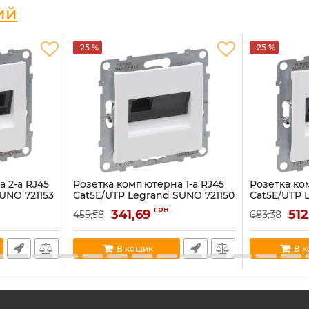
ий
-25 %
-25 %
 2-а RJ45
Розетка комп'ютерна 1-а RJ45
Розетка ко
UNO 721153
Cat5E/UTP Legrand SUNO 721150
Cat5E/UTP 
білий
білий
грн
341,69
51
455,58
683,38
Артикул:
721150
Артикул:
721151
В наявності:
12
В наявності:
7
В кошик
В 