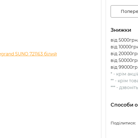
Попере
Знижки
від 5000грн.
від 10000грн
від 20000грн
від 50000грн
від 99000гр
* - крім акц
** - крім т
*** - дзвоні
Способи о
Поділитися: