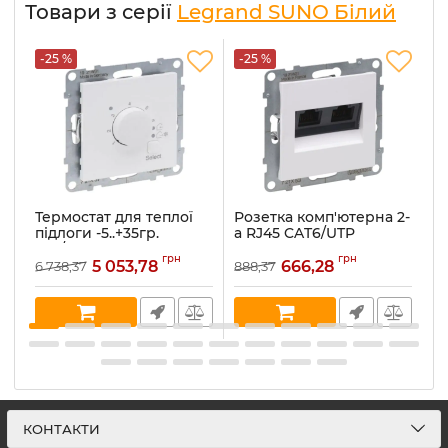
Товари з серії
Legrand SUNO Білий
-25 %
-25 %
-
Термостат для теплої
Розетка комп'ютерна 2-
Р
підлоги -5..+35гр.
а RJ45 CAT6/UTP
а
16А/230VA Legrand
Legrand SUNO 721153
L
грн
грн
SUNO 721137 білий
білий
б
5 053,78
666,28
6 738,37
888,37
45
Артикул:
721137
Артикул:
721153
Ар
В наявності:
2
В наявності:
5
В 
КОНТАКТИ