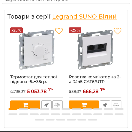
Товари з серії
Legrand SUNO Білий
-25 %
-25 %
-
Термостат для теплої
Розетка комп'ютерна 2-
Р
підлоги -5..+35гр.
а RJ45 CAT6/UTP
а
16А/230VA Legrand
Legrand SUNO 721153
L
грн
грн
SUNO 721137 білий
білий
б
5 053,78
666,28
6 738,37
888,37
45
Артикул:
721137
Артикул:
721153
Ар
В наявності:
2
В наявності:
5
В 