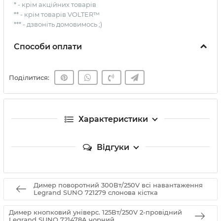
* - крім акційних товарів
** - крім товарів VOLTER™
*** - дзвоніть домовимось ;)
Способи оплати
Поділитися:
Характеристики
Відгуки
Димер поворотний 300Вт/250V всі навантаження
Legrand SUNO 721279 слонова кістка
Димер кнопковий універс. 125Вт/250V 2-провідний
Legrand SUNO 721478A чорний