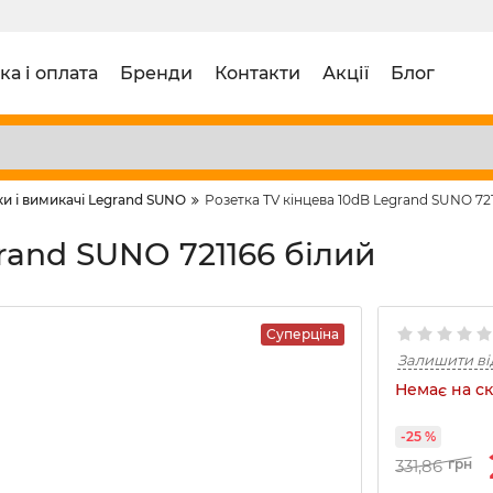
ка і оплата
Бренди
Контакти
Акції
Блог
и і вимикачі Legrand SUNO
Розетка TV кінцева 10dB Legrand SUNO 721
rand SUNO 721166 білий
Суперціна
Залишити ві
Немає на ск
-25 %
331,86
грн