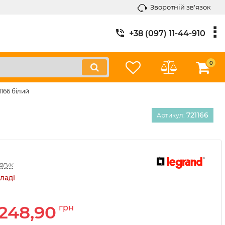
Зворотній зв'язок
+38 (097) 11-44-910
0
166 білий
721166
Артикул:
дгук
ладі
248,90
грн