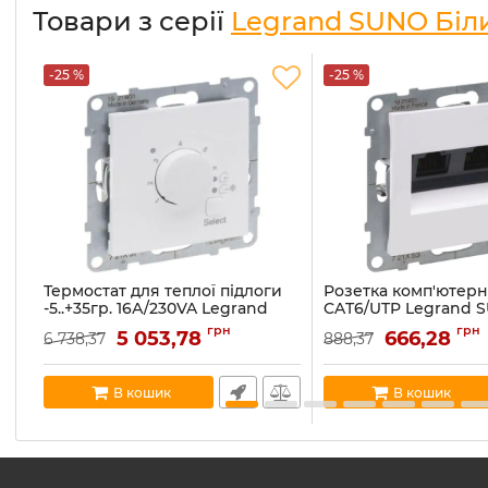
Товари з серії
Legrand SUNO Біл
-25 %
-25 %
Термостат для теплої підлоги
Розетка комп'ютерна
-5..+35гр. 16А/230VA Legrand
CAT6/UTP Legrand S
SUNO 721137 білий
білий
грн
грн
5 053,78
666,28
6 738,37
888,37
Артикул:
721137
Артикул:
721153
В наявності:
2
В наявності:
5
В кошик
В кошик