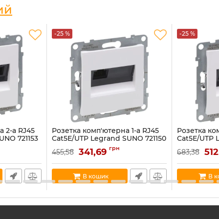
ий
-25 %
-25 %
 2-а RJ45
Розетка комп'ютерна 1-а RJ45
Розетка ко
UNO 721153
Cat5E/UTP Legrand SUNO 721150
Cat5E/UTP 
білий
білий
грн
341,69
51
455,58
683,38
Артикул:
721150
Артикул:
721151
В наявності:
12
В наявності:
7
В кошик
В 