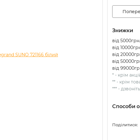
Попере
Знижки
від 5000грн.
від 10000грн
від 20000грн
від 50000грн
від 99000гр
* - крім акц
** - крім т
*** - дзвоні
Способи о
Поділитися: