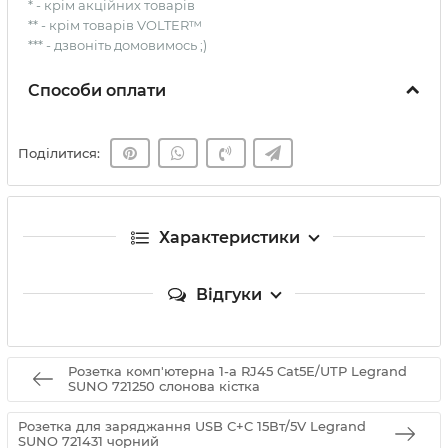
* - крім акційних товарів
** - крім товарів VOLTER™
*** - дзвоніть домовимось ;)
Способи оплати
Поділитися:
Характеристики
Відгуки
Розетка комп'ютерна 1-а RJ45 Cat5E/UTP Legrand
SUNO 721250 слонова кістка
Розетка для заряджання USB С+C 15Вт/5V Legrand
SUNO 721431 чорний