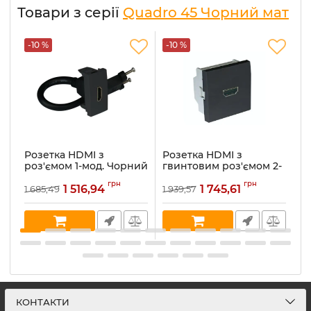
Товари з серії
Quadro 45 Чорний мат
-10 %
-10 %
-
Розетка HDMI з
Розетка HDMI з
Р
роз'ємом 1-мод. Чорний
гвинтовим роз'ємом 2-
Ч
матовий Quardo 45
мод. Чорний матовий
4
грн
грн
(45435 SPM)
Quardo 45 (45436 SPM)
1 516,94
1 745,61
1 685,49
1 939,57
95
Ар
Артикул:
45435 SPM
Артикул:
45436 SPM
В 
В наявності:
9
В наявності:
20
КОНТАКТИ