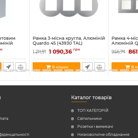
нтовим
Рамка 3-місна кругла. Алюміній
Рамка 4-міс
юміній
Quardo 45 (43930 TAL)
Алюміній Q
L)
TAL)
Артикул:
43930 TAL
рн
грн
1 090,36
86
1 211,51
956,74
Артикул:
4594
В наявності:
72
В наявності:
23
В кошик
В 
н
Каталог товарів
ТОП КАТЕГОРІЙ
плата
Світильники
Розетки і вимикачі
фіденцальності
Низковольтне обладнання