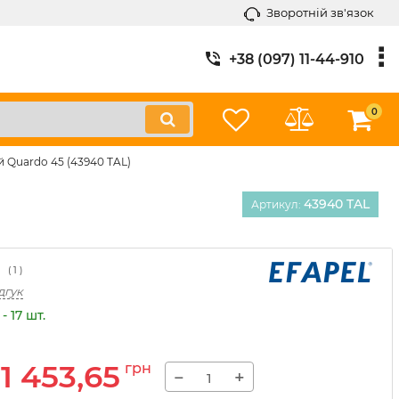
Зворотній зв'язок
+38 (097) 11-44-910
0
й Quardo 45 (43940 TAL)
43940 TAL
Артикул:
(
1
)
дгук
- 17 шт.
1 453,65
грн
−
+