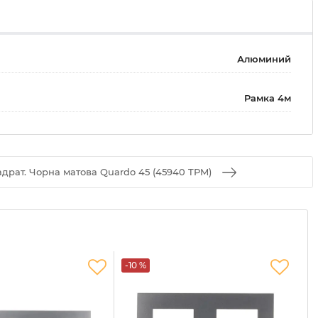
Алюминий
Рамка 4м
адрат. Чорна матова Quardo 45 (45940 TPM)
-10 %
-1