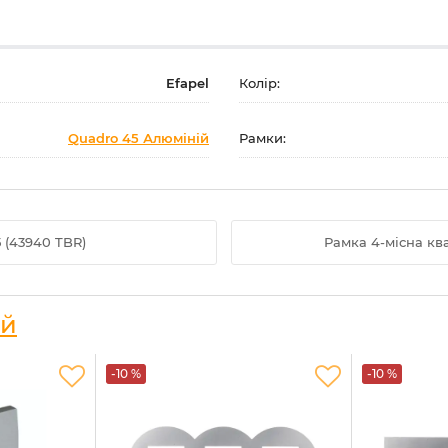
Efapel
Колір:
Quadro 45 Алюміній
Рамки:
 (43940 TBR)
Рамка 4-місна кв
ій
-10 %
-10 %