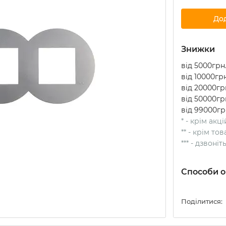
До
Знижки
від 5000грн.
від 10000грн
від 20000грн
від 50000грн
від 99000гр
* - крім акц
** - крім т
*** - дзвоні
Способи о
Поділитися: