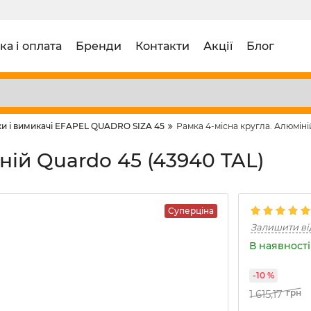
ка і оплата
Бренди
Контакти
Акції
Блог
и і вимикачі EFAPEL QUADRO SIZA 45
Рамка 4-місна кругла. Алюміні
ній Quardo 45 (43940 TAL)
Суперціна
Залишити ві
В наявності 
-10 %
1 615,17
грн