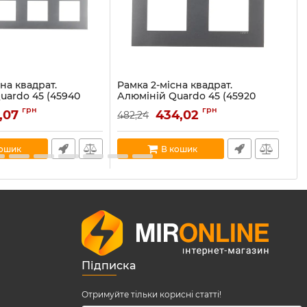
на квадрат.
Рамка 2-місна квадрат.
Ра
uardo 45 (45940
Алюміній Quardo 45 (45920
Qu
TAL)
Ар
грн
грн
1,07
434,02
482,24
62
0 TAL
Артикул:
45920 TAL
В н
В наявності:
73
кошик
В кошик
Підписка
Отримуйте тільки корисні статті!