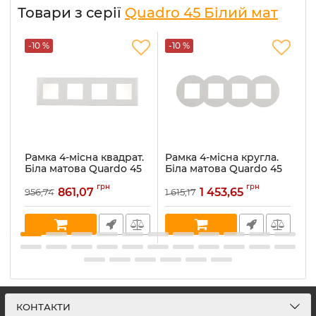
Товари з серії
Quadro 45 Білий мат
-10 %
-10 %
-
Рамка 4-місна квадрат.
Рамка 4-місна кругла.
Р
Біла матова Quardo 45
Біла матова Quardo 45
Б
(45940 TBM)
(43940 TBM)
(
грн
грн
861,07
1 453,65
956,74
1 615,17
72
Артикул:
45940 TBM
Артикул:
43940 TBM
Ар
В наявності:
12
В наявності:
28
В 
КОНТАКТИ