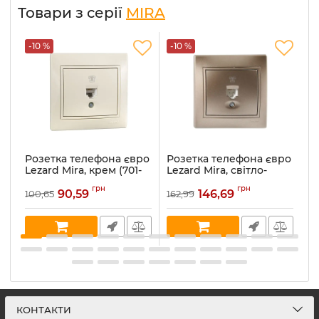
Товари з серії
MIRA
-10 %
-10 %
-
Розетка телефона євро
Розетка телефона євро
Р
Lezard Mira, крем (701-
Lezard Mira, світло-
Le
0303-137)
коричневий
ме
грн
грн
перламутр (701-3131-137)
90,59
146,69
100,65
162,99
16
Артикул:
701-0303-137
Ар
Артикул:
701-3131-137
В наявності:
5
В 
В наявності:
1
КОНТАКТИ