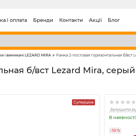
ка і оплата
Бренди
Контакти
Акції
Блог
ки і вимикачі LEZARD MIRA
Рамка 2-постовая горизонтальная б/вст Lez
ьная б/вст Lezard Mira, серый
Суперціна
Залишити ві
В наявності 
-10 %