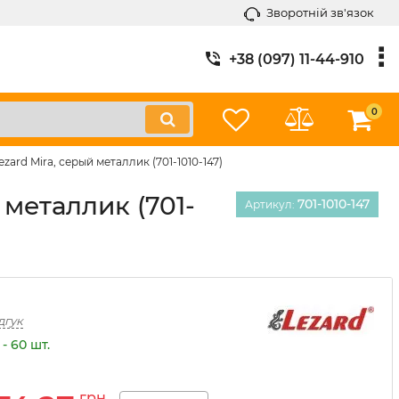
Зворотній зв'язок
+38 (097) 11-44-910
0
ard Mira, серый металлик (701-1010-147)
 металлик (701-
701-1010-147
Артикул:
дгук
- 60 шт.
грн