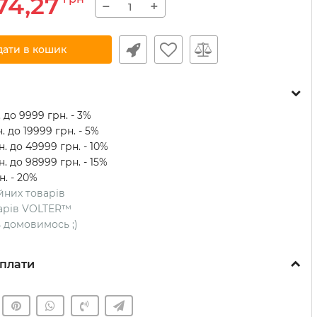
74,27
−
+
дати в кошик
 до 9999 грн. - 3%
. до 19999 грн. - 5%
. до 49999 грн. - 10%
. до 98999 грн. - 15%
н. - 20%
ійних товарів
оварів VOLTER™
ть домовимось ;)
плати