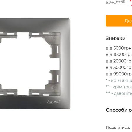
82,52
грн
До
Знижки
від 5000грн.
від 10000грн
від 20000грн
від 50000грн
від 99000гр
* - крім акц
** - крім т
*** - дзвоні
Способи о
Поділитися: