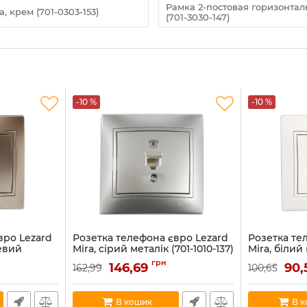
Рамка 2-постовая горизонтал
, крем (701-0303-153)
(701-3030-147)
-10 %
-10 %
вро Lezard
Розетка телефона євро Lezard
Розетка те
евий
Mira, сірий металік (701-1010-137)
Mira, білий 
137)
Артикул:
701-1010-137
Артикул:
701-0
грн
146,69
90
162,99
100,65
В наявності:
2
В наявності:
5
В кошик
В 