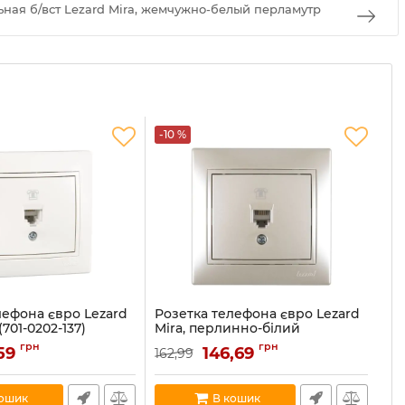
ьная б/вст Lezard Mira, жемчужно-белый перламутр
-10 %
-1
лефона євро Lezard
Розетка телефона євро Lezard
Ро
(701-0202-137)
Mira, перлинно-білий
за
перламутр (701-3030-137)
се
202-137
грн
грн
,59
146,69
162,99
15
Артикул:
701-3030-137
Ар
В наявності:
2
В н
кошик
В кошик