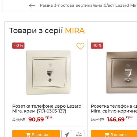
Рамка 3-постова вертикальна б/вст Lezard Mira
Товари з серії
MIRA
-10 %
-10 %
Розетка телефона євро Lezard
Розетка телефона є
Mira, крем (701-0303-137)
Mira, світло-коричн
перламутр (701-3131-
Артикул:
701-0303-137
грн
грн
90,59
146,69
100,65
162,99
Артикул:
701-3131-137
В наявності:
5
В наявності:
1
В кошик
В кошик