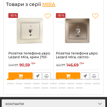
Товари з серії
MIRA
-10 %
-10 %
-
Розетка телефона євро
Розетка телефона євро
Р
Lezard Mira, крем (701-
Lezard Mira, світло-
Le
0303-137)
коричневий
ме
грн
грн
перламутр (701-3131-137)
90,59
146,69
100,65
162,99
16
Артикул:
701-0303-137
Ар
Артикул:
701-3131-137
В наявності:
5
В 
В наявності:
1
КОНТАКТИ