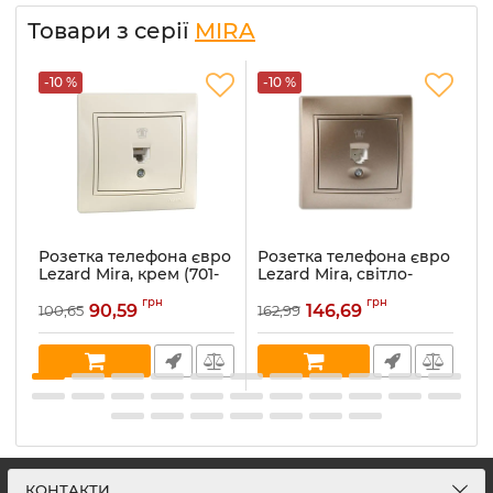
Товари з серії
MIRA
-10 %
-10 %
-
Розетка телефона євро
Розетка телефона євро
Р
Lezard Mira, крем (701-
Lezard Mira, світло-
Le
0303-137)
коричневий
ме
грн
грн
перламутр (701-3131-137)
90,59
146,69
100,65
162,99
16
Артикул:
701-0303-137
Ар
Артикул:
701-3131-137
В наявності:
5
В 
В наявності:
1
КОНТАКТИ