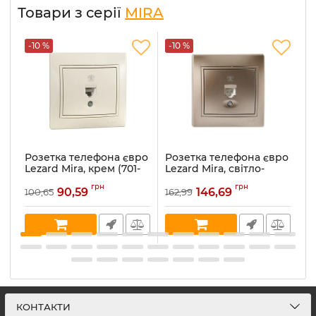
Товари з серії
MIRA
-10 %
-10 %
-
Розетка телефона євро
Розетка телефона євро
Р
Lezard Mira, крем (701-
Lezard Mira, світло-
Le
0303-137)
коричневий
ме
грн
грн
перламутр (701-3131-137)
90,59
146,69
100,65
162,99
16
Артикул:
701-0303-137
Ар
Артикул:
701-3131-137
В наявності:
5
В 
В наявності:
1
КОНТАКТИ