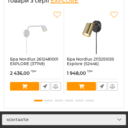
Товари з серії
EXPLORE
Бра Nordlux 2612481001
Бра Nordlux 2113251035
Б
EXPLORE (37749)
Explore (52446)
E
Артикул:
2612481001
Артикул:
2113251035
Ар
грн
грн
2 436,00
1 948,00
1
В наявності:
6
В наявності:
12
В 
КОНТАКТИ