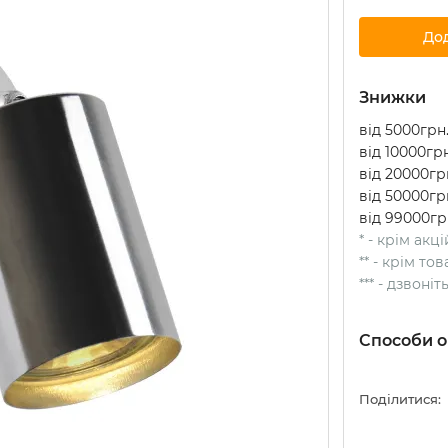
До
Знижки
від 5000грн.
від 10000грн
від 20000грн
від 50000грн
від 99000гр
* - крім акц
** - крім т
*** - дзвоні
Способи о
Поділитися: