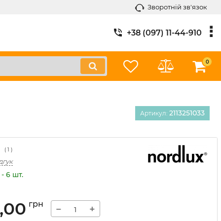
Зворотній зв'язок
+38 (097) 11-44-910
0
2113251033
Артикул:
(
1
)
дгук
- 6 шт.
,00
грн
−
+