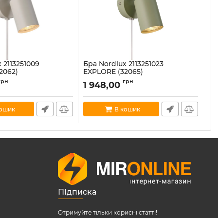
 2113251009
Бра Nordlux 2113251023
Бр
2062)
EXPLORE (32065)
EX
51009
Артикул:
2113251023
Ар
грн
грн
1 948,00
1
В наявності:
22
В н
кошик
В кошик
Підписка
Отримуйте тільки корисні статті!