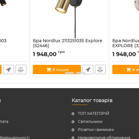
003
Бра Nordlux 2113251035 Explore
Бра Nordlux
(52446)
EXPLORE (3
Артикул:
2113251035
Артикул:
21132
грн
1 948,00
1 948,00
В наявності:
12
В наявності:
20
В кошик
В 
н
Каталог товарів
ТОП КАТЕГОРІЙ
плата
Світильники
Розетки і вимикачі
фіденцальності
Низковольтне обладнання