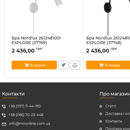
Бра Nordlux 2612481001
Бра Nordlux 2612481
EXPLORE (37749)
EXPLORE (37748)
Артикул:
2612481001
Артикул:
2612481003
грн
грн
2 436,00
2 436,00
В наявності:
6
В наявності:
8
В кошик
В кошик
Контакти
Про магази
+38 (097) 11-44-910
Статті
Доставка і о
+38 (066) 70-23-448
Контакти
info@mironline.com.ua
Політика кон