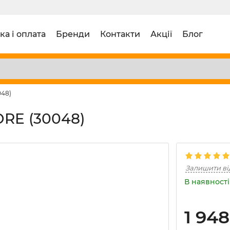
ка і оплата
Бренди
Контакти
Акції
Блог
048)
ORE (30048)
Залишити ві
В наявності 
1 948