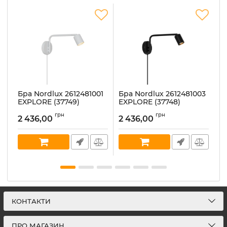
Бра Nordlux 2612481001
Бра Nordlux 2612481003
Б
EXPLORE (37749)
EXPLORE (37748)
E
Артикул:
2612481001
Артикул:
2612481003
Ар
грн
грн
2 436,00
2 436,00
1
В наявності:
6
В наявності:
8
В 
КОНТАКТИ
ПРО МАГАЗИН