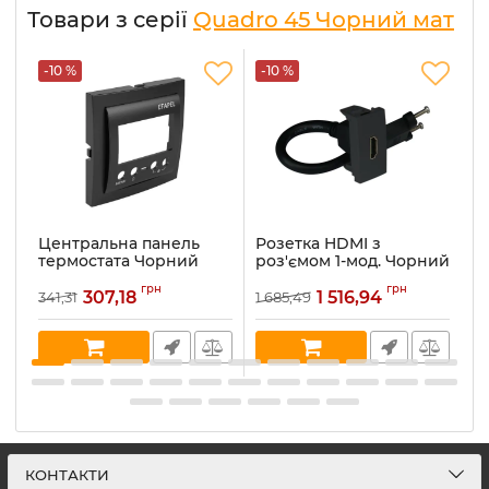
Товари з серії
Quadro 45 Чорний мат
-10 %
-10 %
-
Центральна панель
Розетка HDMI з
Р
термостата Чорний
роз'ємом 1-мод. Чорний
г
Quardo 45 (90748 TPM)
матовий Quardo 45
м
грн
грн
(45435 SPM)
Q
307,18
1 516,94
341,31
1 685,49
1 
Артикул:
90748 TPM
Артикул:
45435 SPM
Ар
В наявності:
50
В наявності:
9
В 
КОНТАКТИ