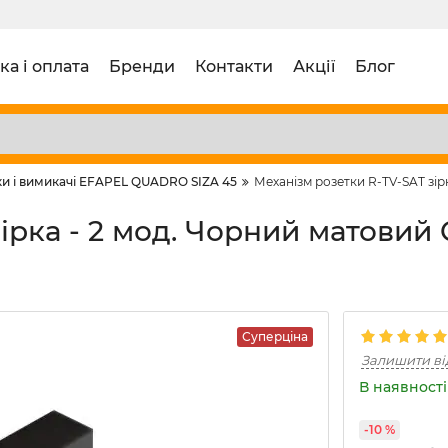
ка і оплата
Бренди
Контакти
Акції
Блог
и і вимикачі EFAPEL QUADRO SIZA 45
Механізм розетки R-TV-SAT зір
ірка - 2 мод. Чорний матовий 
Суперціна
Залишити ві
В наявності 
-10 %