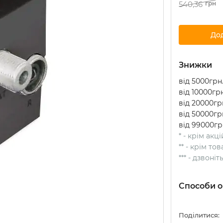
540,36
грн
До
Знижки
від 5000грн.
від 10000грн
від 20000грн
від 50000грн
від 99000гр
* - крім акц
** - крім т
*** - дзвоні
Способи о
Поділитися: