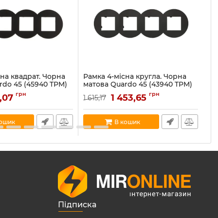
сна квадрат. Чорна
Рамка 4-місна кругла. Чорна
Ра
rdo 45 (45940 TPM)
матова Quardo 45 (43940 TPM)
ма
0 TPM
Артикул:
43940 TPM
Ар
грн
грн
1,07
1 453,65
1 615,17
72
В наявності:
47
В н
кошик
В кошик
Підписка