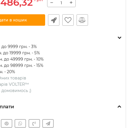
486,32
−
+
дати в кошик
 до 9999 грн. - 3%
. до 19999 грн. - 5%
. до 49999 грн. - 10%
. до 98999 грн. - 15%
н. - 20%
ійних товарів
оварів VOLTER™
ть домовимось ;)
плати