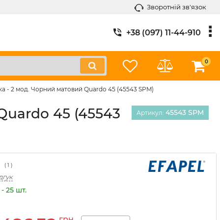
Зворотній зв'язок
+38 (097) 11-44-910
0
ка - 2 мод. Чорний матовий Quardo 45 (45543 SPM)
Quardo 45 (45543
45543 SPM
Артикул:
(
1
)
дгук
- 25 шт.
грн