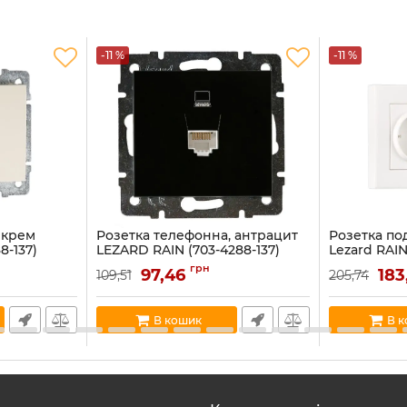
-11 %
-11 %
 крем
Розетка телефонна, антрацит
Розетка под
8-137)
LEZARD RAIN (703-4288-137)
Lezard RAIN
Артикул:
703-4288-137
Артикул:
703-0
грн
97,46
183
109,51
205,74
В наявності:
1
В наявності:
9
В кошик
В 