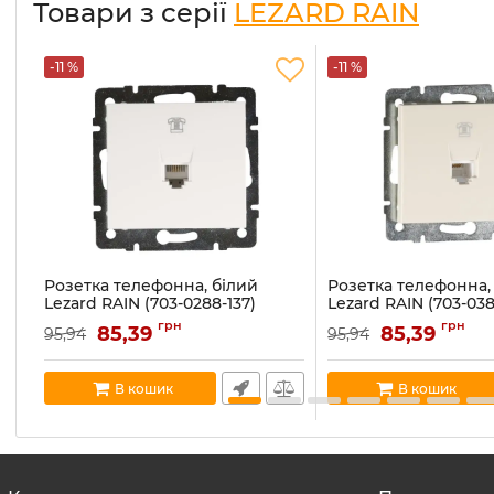
Товари з серії
LEZARD RAIN
-11 %
-11 %
Розетка телефонна, білий
Розетка телефонна,
Lezard RAIN (703-0288-137)
Lezard RAIN (703-038
Артикул:
703-0288-137
Артикул:
703-0388-137
грн
грн
85,39
85,39
95,94
95,94
В наявності:
2
В наявності:
3
В кошик
В кошик