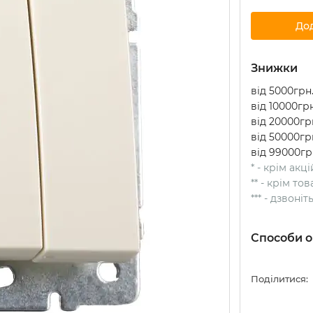
До
Знижки
від 5000грн.
від 10000грн
від 20000грн
від 50000грн
від 99000гр
* - крім акц
** - крім т
*** - дзвоні
Способи о
Поділитися: