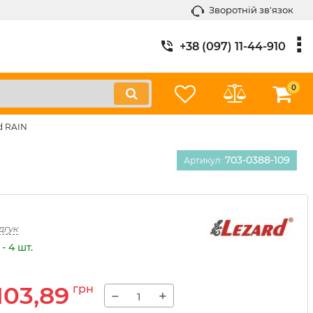
Зворотній зв'язок
+38 (097) 11-44-910
0
d RAIN
703-0388-109
Артикул:
дгук
- 4 шт.
103,89
грн
−
+