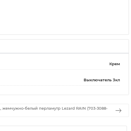
Крем
Выключатель 3кл
 жемчужно-белый перламутр Lezard RAIN (703-3088-