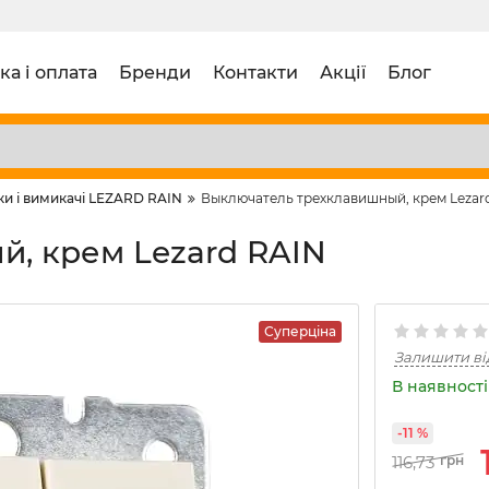
ка і оплата
Бренди
Контакти
Акції
Блог
ки і вимикачі LEZARD RAIN
Выключатель трехклавишный, крем Lezar
, крем Lezard RAIN
Суперціна
Залишити ві
В наявності 
-11 %
116,73
грн