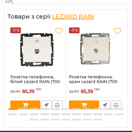
147)
Товари з серії
LEZARD RAIN
-11 %
-11 %
-
Розетка телефонна,
Розетка телефонна,
Р
білий Lezard RAIN (703-
крем Lezard RAIN (703-
а
0288-137)
0388-137)
(7
грн
грн
85,39
85,39
95,94
95,94
10
Артикул:
703-0288-137
Артикул:
703-0388-137
Ар
В наявності:
2
В наявності:
3
В 