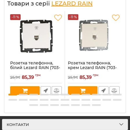
Товари з серії
LEZARD RAIN
-11 %
-11 %
-
Розетка телефонна,
Розетка телефонна,
Р
білий Lezard RAIN (703-
крем Lezard RAIN (703-
а
0288-137)
0388-137)
(7
грн
грн
85,39
85,39
95,94
95,94
10
Артикул:
703-0288-137
Артикул:
703-0388-137
Ар
В наявності:
2
В наявності:
3
В 
КОНТАКТИ