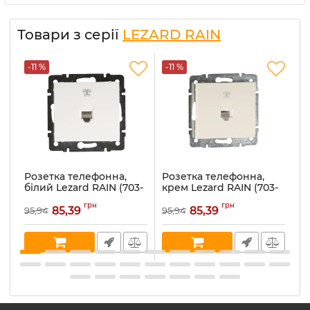
Товари з серії
LEZARD RAIN
-11 %
-11 %
-
Розетка телефонна,
Розетка телефонна,
Р
білий Lezard RAIN (703-
крем Lezard RAIN (703-
а
0288-137)
0388-137)
(7
грн
грн
85,39
85,39
95,94
95,94
10
Артикул:
703-0288-137
Артикул:
703-0388-137
Ар
В наявності:
2
В наявності:
3
В 