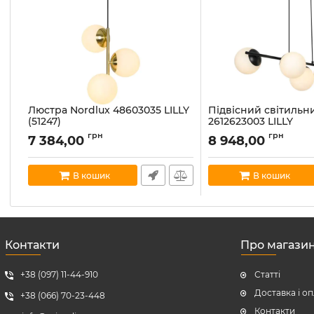
Люстра Nordlux 48603035 LILLY
Підвісний світильн
(51247)
2612623003 LILLY
Артикул:
48603035
Артикул:
2612623003
грн
грн
7 384,00
8 948,00
В наявності:
5
В наявності:
3
В кошик
В кошик
Контакти
Про магази
+38 (097) 11-44-910
Статті
Доставка і о
+38 (066) 70-23-448
Контакти