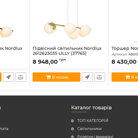
ик Nordlux
Підвісний світильник Nordlux
Торшер Nor
2612623035 LILLY (37765)
Артикул:
4861
Артикул:
2612623035
грн
В наявності:
4
8 948,00
8 430,0
В наявності:
2
В кошик
В 
н
Каталог товарів
ТОП КАТЕГОРІЙ
плата
Світильники
Розетки і вимикачі