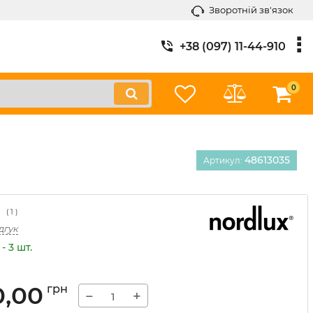
Зворотній зв'язок
+38 (097) 11-44-910
0
48613035
Артикул:
(
1
)
дгук
- 3 шт.
0,00
грн
−
+