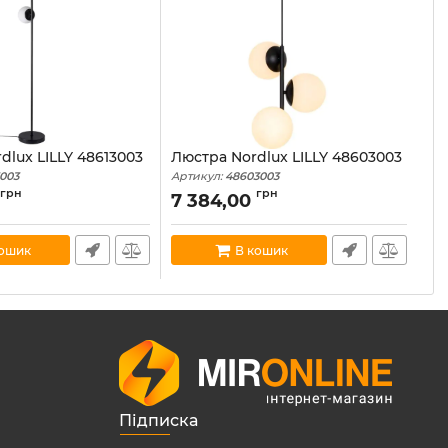
dlux LILLY 48613003
Люстра Nordlux LILLY 48603003
3003
Артикул:
48603003
грн
грн
В наявності:
5
0
7 384,00
кошик
В кошик
Підписка