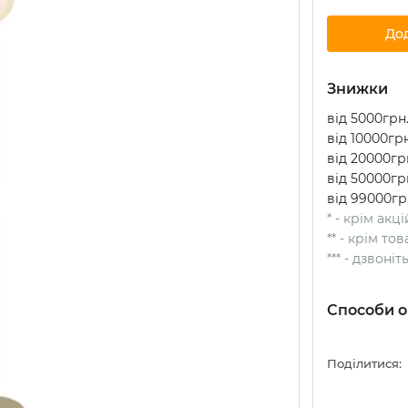
До
Знижки
від 5000грн.
від 10000грн
від 20000грн
від 50000грн
від 99000гр
* - крім акц
** - крім т
*** - дзвоні
Способи о
Поділитися: