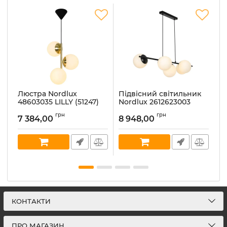
Люстра Nordlux
Підвісний світильник
П
48603035 LILLY (51247)
Nordlux 2612623003
N
LILLY
LI
Артикул:
48603035
грн
грн
7 384,00
8 948,00
8
Артикул:
2612623003
Ар
В наявності:
5
В наявності:
3
В 
КОНТАКТИ
ПРО МАГАЗИН