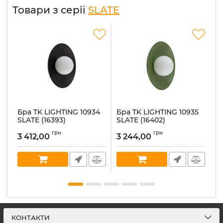
Товари з серії
SLATE
Бра TK LIGHTING 10934
Бра TK LIGHTING 10935
Б
SLATE (16393)
SLATE (16402)
S
Артикул:
tk-lighting-10934
Артикул:
tk-lighting-10935
Ар
грн
грн
3 412,00
3 244,00
3
В наявності:
6
В наявності:
1
В 
КОНТАКТИ