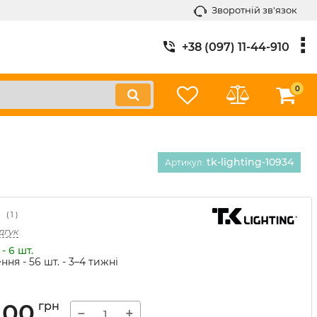
Зворотній зв'язок
+38 (097) 11-44-910
0
tk-lighting-10934
Артикул:
(
1
)
дгук
- 6 шт.
ння - 56 шт.
- 3–4 тижні
,00
грн
−
+