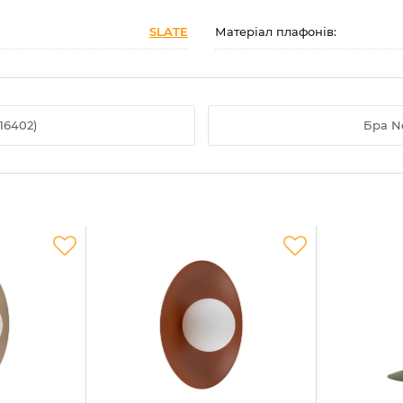
SLATE
Матеріал плафонів:
16402)
Бра No