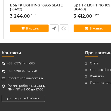
Бра TK LIGHTING 10935 SLATE
Бра TK LIGHTING 109
(16402)
(16438)
Артикул:
tk-lighting-10935
Артикул:
tk-lighting-10936
грн
грн
3 244,00
3 412,00
В наявності:
1
В наявності:
4
В кошик
В кошик
Контакти
Про магази
+38 (097) 11-44-910
Статті
Доставка і о
+38 (066) 70-23-448
Контакти
info@mironline.com.ua
Політика кон
Режим роботи магазину:
ПН - ПТ: з 8:00 до 17:00
Зворотній зв'язок