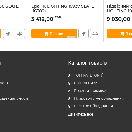
36 SLATE
Бра TK LIGHTING 10937 SLATE
Підвісний 
(16389)
LIGHTING 10
Артикул:
tk-lighting-10937
Артикул:
tk-li
грн
3 412,00
9 030,00
В наявності:
9
В наявності:
3
В кошик
В 
н
Каталог товарів
ТОП КАТЕГОРІЙ
плата
Світильники
Розетки і вимикачі
фіденцальності
Низковольтне обладнання
Електро обладнання
Дивитись все