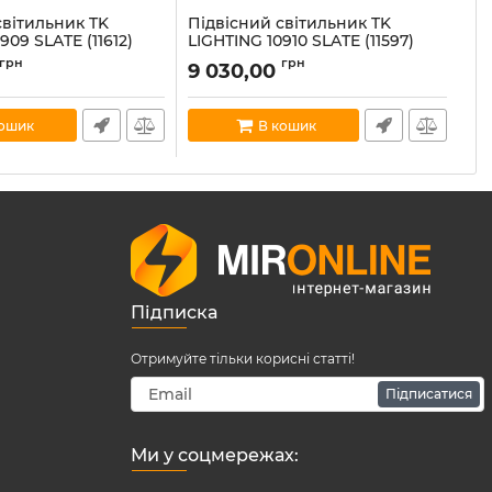
світильник TK
Підвісний світильник TK
Пі
909 SLATE (11612)
LIGHTING 10910 SLATE (11597)
LI
ghting-10909
Артикул:
tk-lighting-10910
Ар
грн
грн
9 030,00
9
В наявності:
4
В н
кошик
В кошик
Підписка
Отримуйте тільки корисні статті!
Підписатися
Ми у соцмережах: