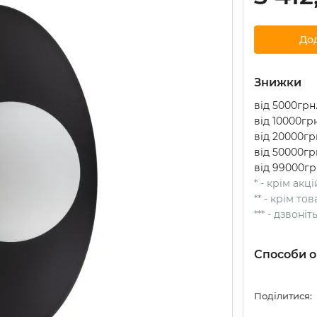
До
Знижки
від 5000грн.
від 10000грн
від 20000грн
від 50000грн
від 99000гр
* - крім акц
** - крім т
*** - дзвоні
Способи о
Поділитися: