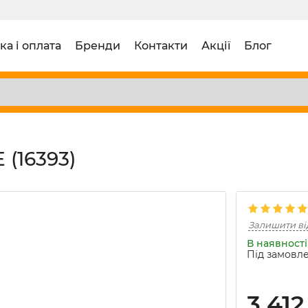
ка і оплата
Бренди
Контакти
Акції
Блог
 (16393)
Залишити ві
В наявності 
Під замовле
3 412