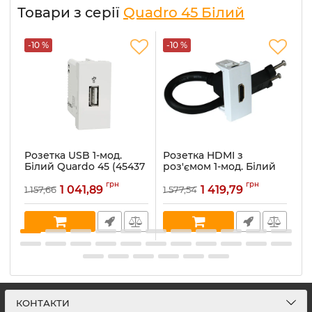
Товари з серії
Quadro 45 Білий
-10 %
-10 %
-
Розетка USB 1-мод.
Розетка HDMI з
Р
Білий Quardo 45 (45437
роз'ємом 1-мод. Білий
Б
SBR)
Quardo 45 (45435 SBR)
T
грн
грн
1 041,89
1 419,79
1 157,66
1 577,54
56
Артикул:
45437 SBR
Артикул:
45435 SBR
Ар
В наявності:
15
В наявності:
6
В 
КОНТАКТИ