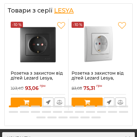
Товари з серії
LESYA
-10 %
-10 %
-
Розетка з захистом від
Розетка з захистом від
Р
дітей Lezard Lesya,
дітей Lezard Lesya,
ді
антрацит (705-4242-
білий (705-0202-124)
к
грн
грн
124B)
93,06
75,31
103,40
83,68
83
Артикул:
705-0202-124
Ар
Артикул:
705-4242-124B
В наявності:
50
В 
В наявності:
10