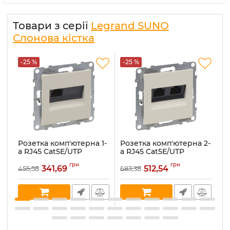
Товари з серії
Legrand SUNO
Слонова кістка
-25 %
-25 %
-
Розетка комп'ютерна 1-
Розетка комп'ютерна 2-
Ро
а RJ45 Cat5E/UTP
а RJ45 Cat5E/UTP
ш
Legrand SUNO 721250
Legrand SUNO 721251
к
грн
грн
слонова кістка
слонова кістка
L
341,69
512,54
455,58
683,38
20
с
Артикул:
721250
Артикул:
721251
Ар
В наявності:
3
В наявності:
4
В 