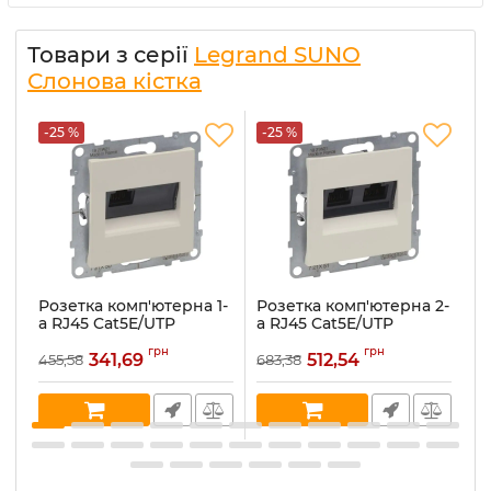
Товари з серії
Legrand SUNO
Слонова кістка
-25 %
-25 %
-
Розетка комп'ютерна 1-
Розетка комп'ютерна 2-
Ро
а RJ45 Cat5E/UTP
а RJ45 Cat5E/UTP
ш
Legrand SUNO 721250
Legrand SUNO 721251
к
грн
грн
слонова кістка
слонова кістка
L
341,69
512,54
455,58
683,38
20
с
Артикул:
721250
Артикул:
721251
Ар
В наявності:
3
В наявності:
4
В 