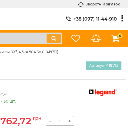
Зворотній зв'язок
+38 (097) 11-44-910
0
кач RX³, 4,5кА 50А 3п C (419713)
419713
Артикул:
дгук
- 30 шт.
762,72
грн
−
+