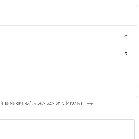
C
3
 вимикач RX³, 4,5кА 63А 3п C (419714)