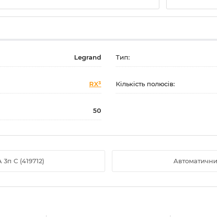
Legrand
Тип:
RX³
Кількість полюсів:
50
3п C (419712)
Автоматичний