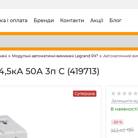
ка і оплата
Бренди
Контакти
Акції
Блог
качі
Модульні автоматичні вимикачі Legrand RX³
Автоматичний вими
,5кА 50А 3п C (419713)
Суперціна
Залишити ві
В наявності 
-20 %
953,40
грн