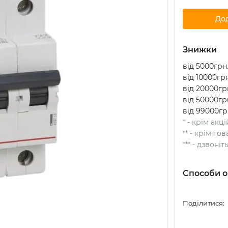
До
Знижки
від 5000грн.
від 10000грн
від 20000грн
від 50000грн
від 99000гр
* - крім акц
** - крім т
*** - дзвоні
Способи о
Поділитися: