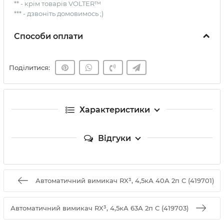
** - крім товарів VOLTER™
*** - дзвоніть домовимось ;)
Способи оплати
Поділитися:
Характеристики
Відгуки
Автоматичний вимикач RX³, 4,5кА 40А 2п C (419701)
Автоматичний вимикач RX³, 4,5кА 63А 2п C (419703)