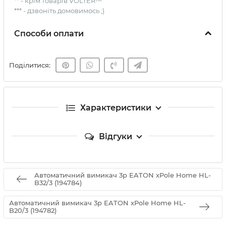
** - крім товарів VOLTER™
*** - дзвоніть домовимось ;)
Способи оплати
Поділитися:
Характеристики
Відгуки
Автоматичний вимикач 3p EATON xPole Home HL-
B32/3 (194784)
Автоматичний вимикач 3p EATON xPole Home HL-
B20/3 (194782)