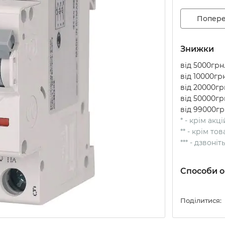
Попере
Знижки
від 5000грн.
від 10000грн
від 20000грн
від 50000грн
від 99000гр
* - крім акц
** - крім т
*** - дзвоні
Способи о
Поділитися: