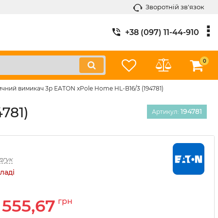
Зворотній зв'язок
+38 (097) 11-44-910
0
чний вимикач 3p EATON xPole Home HL-B16/3 (194781)
781)
194781
Артикул:
дгук
ладі
555,67
грн