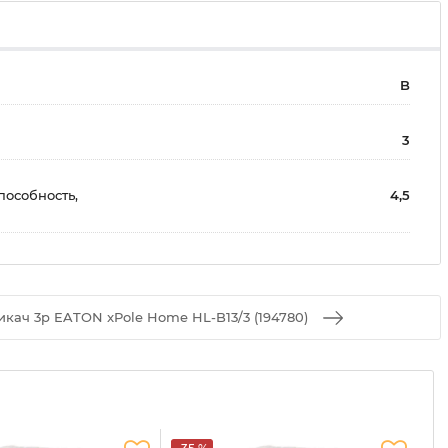
B
3
особность,
4,5
кач 3p EATON xPole Home HL-B13/3 (194780)