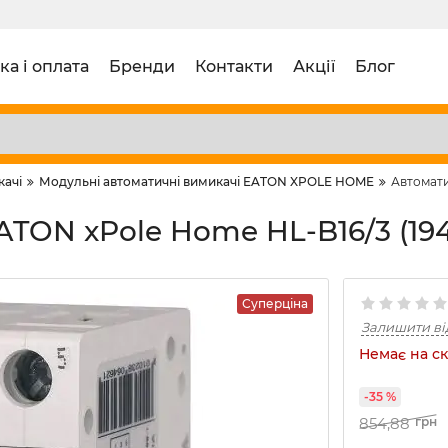
ка і оплата
Бренди
Контакти
Акції
Блог
качі
Модульні автоматичні вимикачі EATON XPOLE HOME
Автомати
TON xPole Home HL-B16/3 (194
Суперціна
Залишити ві
Немає на ск
-35 %
854,88
грн