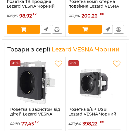
Розетка ТВ прохідна
Розетка комп'ютерна
Lezard VESNA Чорний
подвійна Lezard VESNA
(742-4288-129)
Чорний (742-4288-141)
грн
грн
98,92
200,26
105,23
213,04
Артикул:
742-4288-129
Артикул:
742-4288-141
В наявності:
30
В наявності:
30
Товари з серії
Lezard VESNA Чорний
-6 %
-6 %
-
Розетка з захистом від
Розетка з/з + USB
Р
дітей Lezard VESNA
Lezard VESNA Чорний
L
Чорний (742-4288-124B)
(742-4288-181)
(7
грн
грн
77,45
398,22
82,39
423,64
87
Артикул:
742-4288-124B
Артикул:
742-4288-181
Ар
В наявності:
30
В наявності:
30
В 