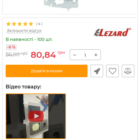
(
4
)
Залишити відгук
В наявності - 100 шт.
-6 %
80,84
грн
−
+
86,00
грн
Додати в кошик
Відео товару: