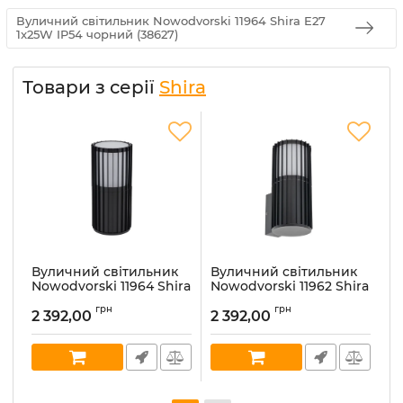
Вуличний світильник Nowodvorski 11964 Shira E27
1x25W IP54 чорний (38627)
Товари з серії
Shira
Вуличний світильник
Вуличний світильник
В
Nowodvorski 11964 Shira
Nowodvorski 11962 Shira
N
E27 1x25W IP54 чорний
E27 1x25W IP54 чорний
E
грн
грн
(38627)
(38165)
(3
2 392,00
2 392,00
3
Артикул:
11964
Артикул:
11962
Ар
В наявності:
190
В наявності:
154
В 