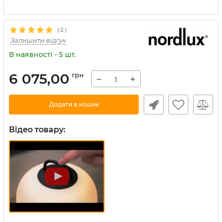
(
2
)
Залишити відгук
В наявності - 5 шт.
6 075,00
грн
−
+
Додати в кошик
Відео товару: