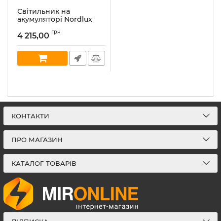
Світильник на
акумуляторі Nordlux
2018003003 KETTLE 22
грн
(51957)
4 215,00
Артикул:
2018003003
В наявності:
10
КОНТАКТИ
ПРО МАГАЗИН
КАТАЛОГ ТОВАРІВ