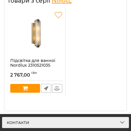
Товари з серії
NIMAL
Підсвітка для ванної
Nordlux 2310521035
NIMAL (32978)
грн
2 767,00
Артикул:
2310521035
В наявності:
42
КОНТАКТИ