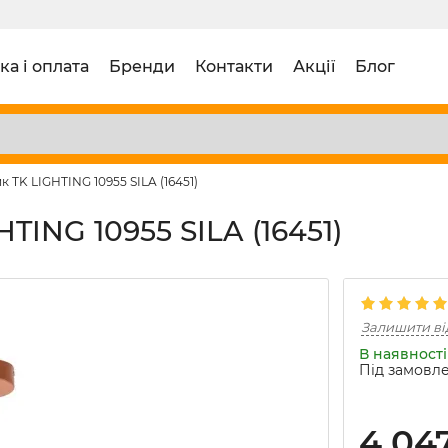
ка і оплата
Бренди
Контакти
Акції
Блог
к TK LIGHTING 10955 SILA (16451)
TING 10955 SILA (16451)
Залишити ві
В наявності 
Під замовле
4 04