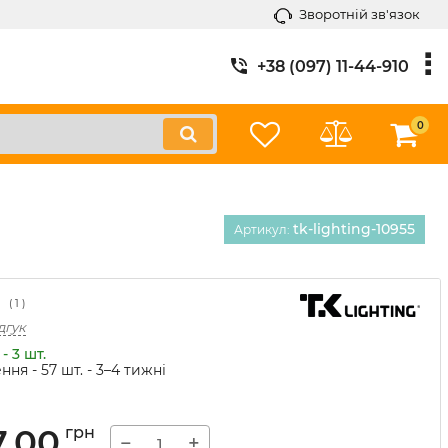
Зворотній зв'язок
+38 (097) 11-44-910
0
tk-lighting-10955
Артикул:
(
1
)
дгук
- 3 шт.
ння - 57 шт.
- 3–4 тижні
7,00
грн
−
+