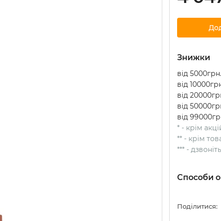
До
Знижки
від 5000грн.
від 10000грн
від 20000грн
від 50000грн
від 99000гр
* - крім акц
** - крім т
*** - дзвоні
Способи о
Поділитися: