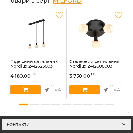
Товари з серії
MILFORD
Підвісний свтильник
Стельовий світильник
Т
Nordlux 2412623003
Nordlux 2412606003
M
MILFORD
MILFORD
Ар
грн
грн
4 180,00
3 750,00
6
Артикул:
2412623003
Артикул:
2412606003
В 
В наявності:
2
В наявності:
4
КОНТАКТИ