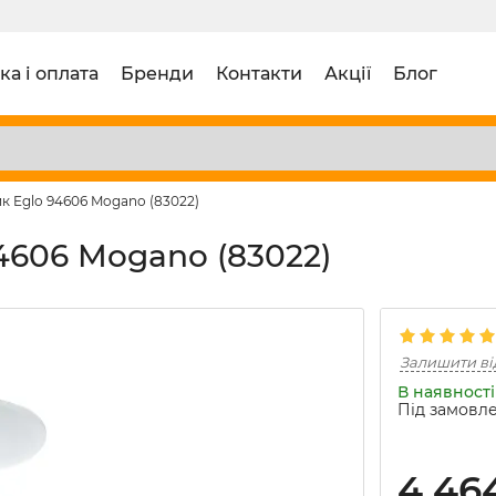
ка і оплата
Бренди
Контакти
Акції
Блог
ик Eglo 94606 Mogano (83022)
4606 Mogano (83022)
Залишити ві
В наявності 
Під замовле
4 46