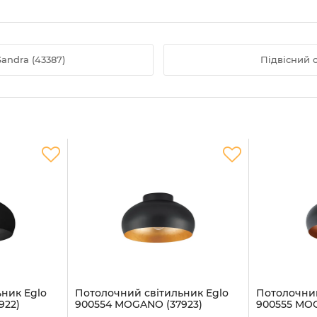
andra (43387)
Підвісний с
ник Eglo
Потолочний світильник Eglo
Потолочний
922)
900554 MOGANO (37923)
900555 MO