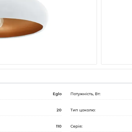
Eglo
Потужність, Вт:
20
Тип цоколю:
110
Серія: