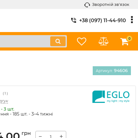
Зворотній зв'язок
+38 (097) 11-44-910
0
94606
Артикул:
(
1
)
дгук
- 3 шт.
ння - 185 шт.
- 3–4 тижні
4,00
грн
−
+