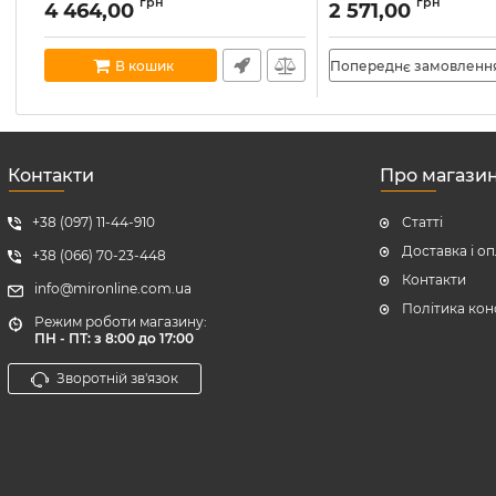
Артикул:
94605
Артикул:
900553
грн
грн
4 464,00
2 571,00
В наявності:
6
В кошик
Попереднє замовленн
Контакти
Про магази
+38 (097) 11-44-910
Статті
Доставка і о
+38 (066) 70-23-448
Контакти
info@mironline.com.ua
Політика кон
Режим роботи магазину:
ПН - ПТ: з 8:00 до 17:00
Зворотній зв'язок