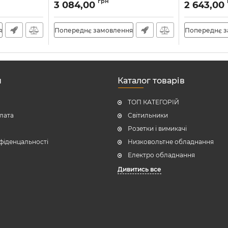
Артикул:
900554
Артикул:
9005
грн
3 084,00
2 643,00
я
Попереднє замовлення
Попереднє 
н
Каталог товарів
ТОП КАТЕГОРІЙ
плата
Світильники
Розетки і вимикачі
фіденцальності
Низковольтне обладнання
Електро обладнання
Дивитись все