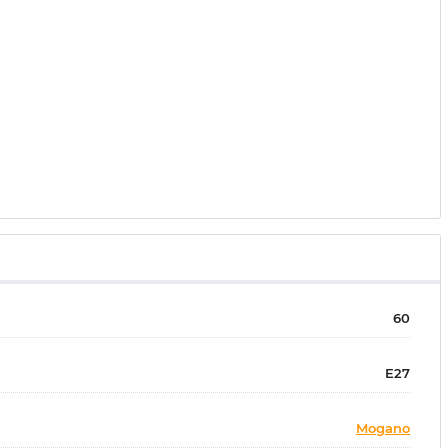
60
E27
Mogano