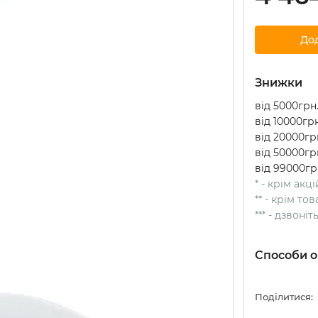
До
Знижки
від 5000грн.
від 10000грн
від 20000грн
від 50000грн
від 99000гр
* - крім акц
** - крім т
*** - дзвоні
Способи о
Поділитися: