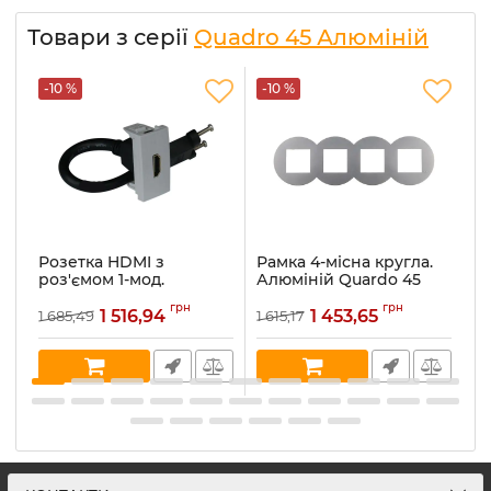
Товари з серії
Quadro 45 Алюміній
-10 %
-10 %
-
Розетка HDMI з
Рамка 4-місна кругла.
Р
роз'ємом 1-мод.
Алюміній Quardo 45
г
Алюміній Quardo 45
(43940 TAL)
м
грн
грн
(45435 SAL)
45
1 516,94
1 453,65
1 685,49
1 615,17
1 
Артикул:
43940 TAL
Артикул:
45435 SAL
Ар
В наявності:
17
В наявності:
2
В 