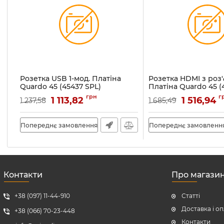
Розетка USB 1-мод. Платіна
Розетка HDMI з роз'
Quardo 45 (45437 SPL)
Платіна Quardo 45 (
Артикул:
45437 SPL
Артикул:
45435 SPL
грн
г
1 113,82
1 516,94
1 237,58
1 685,49
Попереднє замовлення
Попереднє замовленн
Контакти
Про магази
+38 (097) 11-44-910
Статті
Доставка і о
+38 (066) 70-23-448
Контакти