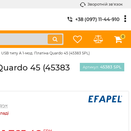
Зворотній зв'язок
+38 (097) 11-44-910
0
SB типу A 1-мод. Платіна Quardo 45 (45383 SPL)
Quardo 45 (45383
45383 SPL
Артикул:
дгук
ладі
грн