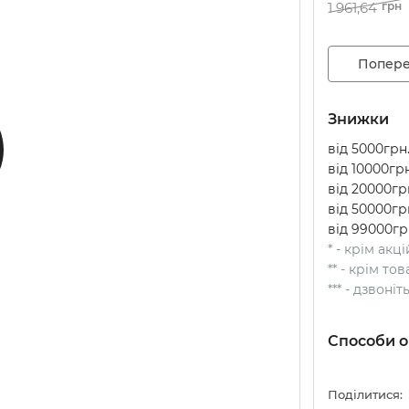
1 961,64
грн
Попере
Знижки
від 5000грн.
від 10000грн
від 20000грн
від 50000грн
від 99000гр
* - крім акц
** - крім т
*** - дзвоні
Способи о
Поділитися: