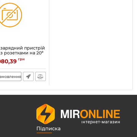
 зарядний пристрій
 з розетками на 20º
тіна Quardo 45
грн
080,39
4 SPL
замовлення
Підписка