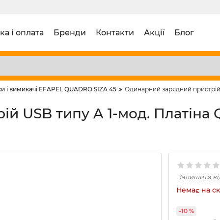
ка і оплата
Бренди
Контакти
Акції
Блог
и і вимикачі EFAPEL QUADRO SIZA 45
Одинарний зарядний пристрій U
й USB типу A 1-мод. Платіна 
Залишити ві
Немає на ск
-10 %