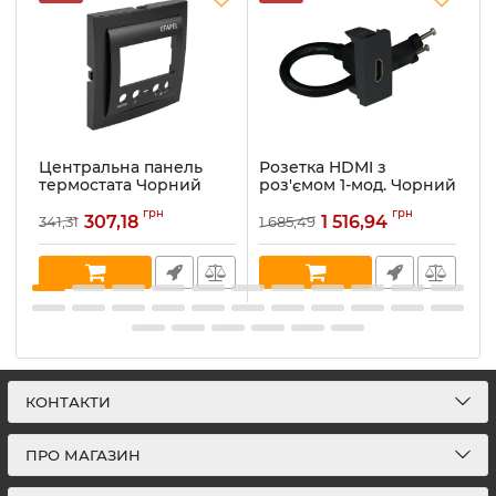
Центральна панель
Розетка HDMI з
Р
термостата Чорний
роз'ємом 1-мод. Чорний
г
Quardo 45 (90748 TPM)
матовий Quardo 45
м
грн
грн
(45435 SPM)
Q
307,18
1 516,94
341,31
1 685,49
1 
Артикул:
90748 TPM
Артикул:
45435 SPM
Ар
В наявності:
50
В наявності:
9
В 
КОНТАКТИ
ПРО МАГАЗИН