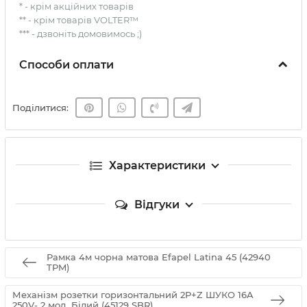
* - крім акційних товарів
** - крім товарів VOLTER™
*** - дзвоніть домовимось ;)
Способи оплати
Поділитися:
Характеристики
Відгуки
Рамка 4м чорна матова Efapel Latina 45 (42940
TPM)
Механізм розетки горизонтальний 2P+Z ШУКО 16A
250V- 2 мод. Білий (45129 SBR)